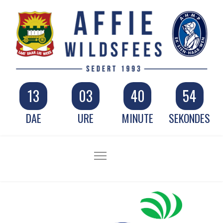
13
03
40
53
DAE
URE
MINUTE
SEKONDES