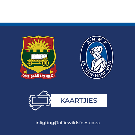
KAARTJIES
inligting@affiewildsfees.co.za