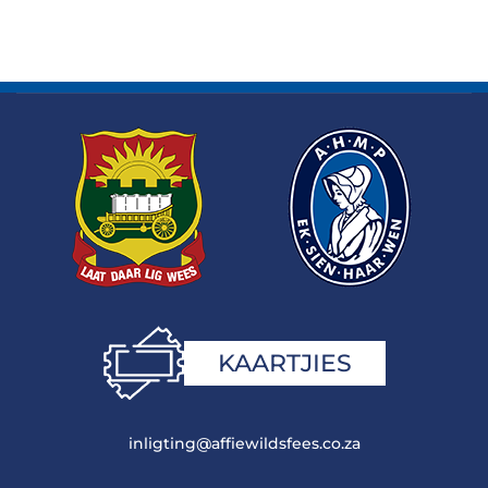
KAARTJIES
inligting@affiewildsfees.co.za