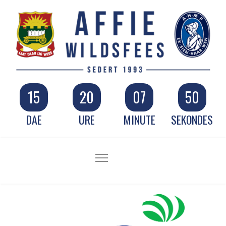
15
20
07
49
DAE
URE
MINUTE
SEKONDES