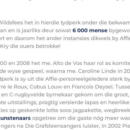
Wildsfees het in hierdie tydperk onder die bekwam
an en is jaarliks deur sowat
6 000 mense
bygewoon
ort en daarom het ander instansies dikwels by Aff
 Kry die ouers betrokke!
00 en 2008 het me. Alto de Vos haar rol as komite
e wyse gespeel, waarna me. Caroline Linde in 20
dperk is sy uit die Affie-personeelgeledere sterk 
rre le Roux, Cobus Louw en Francois Deysel. Tusse
 en C-rugbyvelde bymekaar gekom om die groot, ge
te uitstallings, pragtig versierde lapas en heerlike
ties op geskenkte lotte soos jagpakette, wegbreek
unstenaars
opgetree om die gaste nóg meer waarde
ngers na Die Grafsteensangers luister, in 2002 Pi