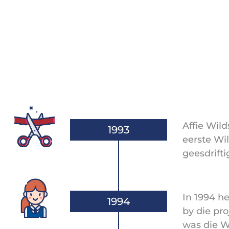
Affie Wil
1993
eerste Wi
geesdrift
In 1994 he
1994
by die pro
was die Wi