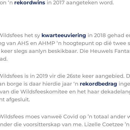
on ‘n
rekordwins
in 2017 aangeteken word.
Wildsfees het sy
kwarteeuviering
in 2018 gehad en
g van AHS en AHMP ‘n hoogtepunt op dié twee sko
 keer slegs aanlyn beskikbaar. Die Heuwels Fantast
ad.
Wildsfees is in 2019 vir die 26ste keer aangebied
n borge is daar hierdie jaar ‘n
rekordbedrag
inge
r van die Wildsfeeskomitee en het haar dekadelange
t afgesluit.
Wildsfees moes vanweë Covid op ’n totaal ander
nder die voorsitterskap van me. Lizelle Coetzee ’