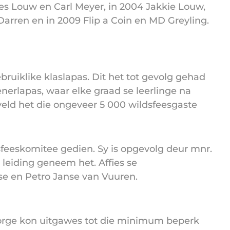
ues Louw en Carl Meyer, in 2004 Jakkie Louw,
 Darren en in 2009 Flip a Coin en MD Greyling.
ebruiklike klaslapas. Dit het tot gevolg gehad
nerlapas, waar elke graad se leerlinge na
veld het die ongeveer 5 000 wildsfeesgaste
ldsfeeskomitee gedien. Sy is opgevolg deur mnr.
 leiding geneem het. Affies se
se en Petro Janse van Vuuren.
borge kon uitgawes tot die minimum beperk