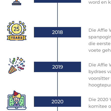
word en k
Die Affie 
2018
spanpogin
die eerste
voete geh
Die Affie 
2019
bydraes va
voorsitte
hoogtepun
Die 2020 
2020
komitee o