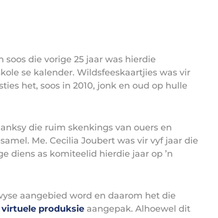
 soos die vorige 25 jaar was hierdie
le se kalender. Wildsfeeskaartjies was vir
ies het, soos in 2010, jonk en oud op hulle
. Danksy die ruim skenkings van ouers en
samel. Me. Cecilia Joubert was vir vyf jaar die
 diens as komiteelid hierdie jaar op ’n
 wyse aangebied word en daarom het die
n
virtuele produksie
aangepak. Alhoewel dit