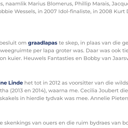
ns, naamlik Marius Blomerus, Phillip Marais, Jacq
bbie Wessels, in 2007 Idol-finaliste, in 2008 Kurt
 besluit om
graadlapas
te skep, in plaas van die g
eweegruimte per lapa groter was. Daar was ook tie
kon kuier. Heuwels Fantasties en Bobby van Jaars
ine Linde
het tot in 2012 as voorsitter van die wi
ha (2013 en 2014), waarna me. Cecilia Joubert die
skakels in hierdie tydvak was mee. Annelie Pieter
e skenkings van ouers en die ruim bydraes van 