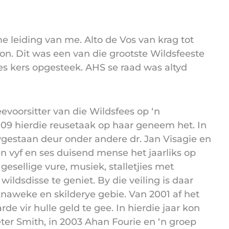
e leiding van me. Alto de Vos van krag tot
. Dit was een van die grootste Wildsfeeste
ies kers opgesteek. AHS se raad was altyd
evoorsitter van die Wildsfees op ‘n
09 hierdie reusetaak op haar geneem het. In
bygestaan deur onder andere dr. Jan Visagie en
n vyf en ses duisend mense het jaarliks op
sellige vure, musiek, stalletjies met
 wildsdisse te geniet. By die veiling is daar
naweke en skilderye gebie. Van 2001 af het
 vir hulle geld te gee. In hierdie jaar kon
eter Smith, in 2003 Ahan Fourie en ‘n groep