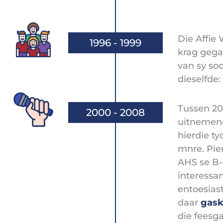
Die Affie 
1996 - 1999
krag gega
van sy so
dieselfde:
Tussen 20
2000 - 2008
uitnemend
hierdie ty
mnre. Pie
AHS se B-
interessan
entoesias
daar
gask
die feesga