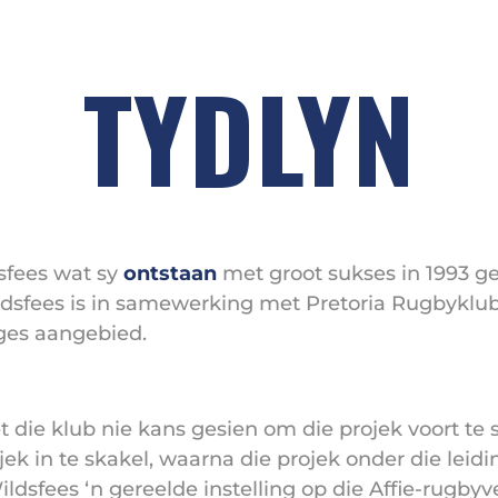
TYDLYN
dsfees wat sy
ontstaan
met groot sukses in 1993 g
ldsfees is in samewerking met Pretoria Rugbyklub
iges aangebied.
t die klub nie kans gesien om die projek voort te s
jek in te skakel, waarna die projek onder die leid
ldsfees ‘n gereelde instelling op die Affie-rugbyv