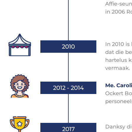
Affie-seu
in 2006 Ro
In 2010 is
2010
dat die b
hartelus 
vermaak.
Me. Carol
2012 - 2014
Ockert Bot
personeel
Danksy di
2017