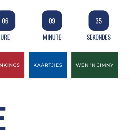
06
09
34
URE
MINUTE
SEKONDES
NKINGS
KAARTJIES
WEN ‘N JIMNY
E