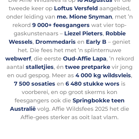
Die Affie Wildsfees is op
16 Augustus
vir die
tweede keer op
Loftus Versfeld
aangebied,
onder leiding van
me. Mione Snyman
, met ’n
rekord
9 000+ feesgangers
wat vier top-
gaskunstenaars –
Liezel Pieters
,
Robbie
Wessels
,
Drommedaris
en
Early B
– geniet
het. Die fees het met ’n splinternuwe
webwerf
, die eerste
Oud-Affie Lapa
, ’n rekord
aantal
stalletjies
, én
twee pretparke
vir jong
en oud gespog. Meer as
4 000 kg wildsvleis
,
7 500 sosaties
en
6 480 stukke wors
is
voorberei, en op groot skerms kon
feesgangers ook die
Springbokke teen
Australië
volg. Affie Wildsfees 2025 het die
Affie-gees sterker as ooit laat vlam.