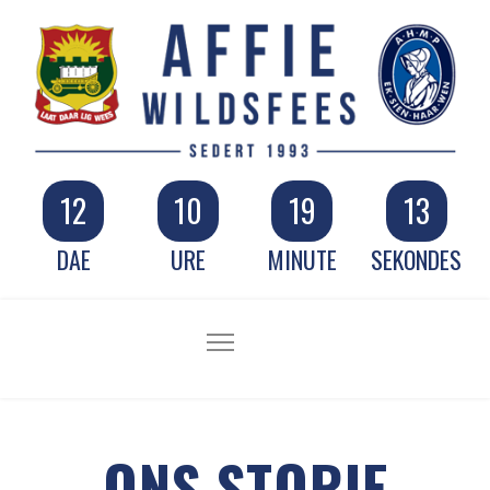
12
10
19
11
DAE
URE
MINUTE
SEKONDES
ONS STORIE