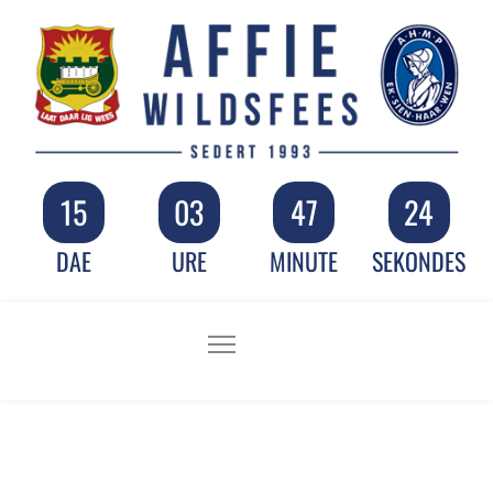
15
03
47
24
DAE
URE
MINUTE
SEKONDES